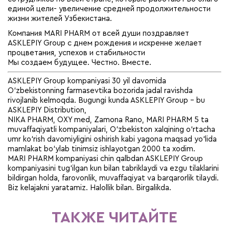
единой цели- увеличение средней продолжительности
жизни жителей Узбекистана.
Компания MARI PHARM от всей души поздравляет
ASKLEPIY Group с днем рождения и искренне желает
процветания, успехов и стабильности
Мы создаем будущее. Честно. Вместе.
ASKLEPIY Group kompaniyasi 30 yil davomida
O‘zbekistonning farmasevtika bozorida jadal ravishda
rivojlanib kelmoqda. Bugungi kunda ASKLEPIY Group - bu
ASKLEPIY Distribution,
NIKA PHARM, OXY med, Zamona Rano, MARI PHARM 5 ta
muvaffaqiyatli kompaniyalari, O‘zbekiston xalqining o‘rtacha
umr ko‘rish davomiyligini oshirish kabi yagona maqsad yo‘lida
mamlakat bo‘ylab tinimsiz ishlayotgan 2000 ta xodim.
MARI PHARM kompaniyasi chin qalbdan ASKLEPIY Group
kompaniyasini tug‘ilgan kun bilan tabriklaydi va ezgu tilaklarini
bildirgan holda, farovonlik, muvaffaqiyat va barqarorlik tilaydi.
Biz kelajakni yaratamiz. Halollik bilan. Birgalikda.
ТАКЖЕ ЧИТАЙТЕ