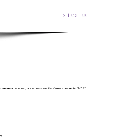
Ру
Eng
Uz
знания нового, а значит необходимы команде “MARI
’!