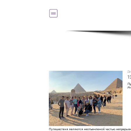
Да
1
Пу
PH
Путешествия являются неотъемлемой частью непрерывно