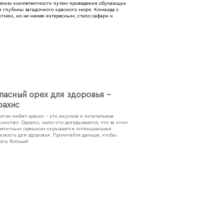
ышению компетентности путем проведения обучающих
в глубины загадочного красного моря. Команда с
ием, но не менее интересным, стало сафари и
пасный орех для здоровья -
рахис
огие любят арахис - это вкусное и питательное
комство. Однако, мало кто догадывается, что за этим
петитным орешком скрывается потенциальная
асность для здоровья. Прочитайте дальше, чтобы
нать больше!