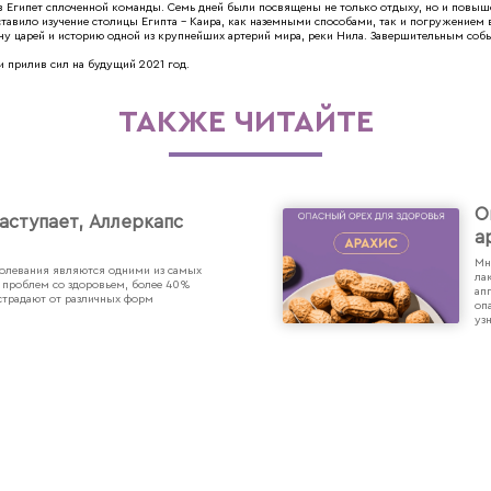
 в Египет сплоченной команды. Семь дней были посвящены не только отдыху, но и пов
тавило изучение столицы Египта – Каира, как наземными способами, так и погружением 
 царей и историю одной из крупнейших артерий мира, реки Нила. Завершительным событ
 прилив сил на будущий 2021 год.
ТАКЖЕ ЧИТАЙТЕ
О
аступает, Аллеркапс
а
Мн
болевания являются одними из самых
ла
 проблем со здоровьем, более 40%
ап
страдают от различных форм
оп
уз