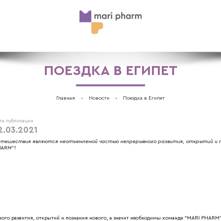
ПОЕЗДКА В ЕГИПЕТ
Главная
Новости
Поездка в Египет
та публикации
2.03.2021
тешествия являются неотъемлемой частью непрерывного развития, открытий и по
ARM’’!
го развития, открытий и познания нового, а значит необходимы команде “MARI PHARM’