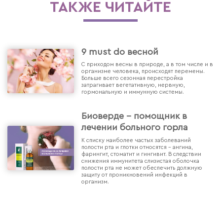
ТАКЖЕ ЧИТАЙТЕ
9 must do весной
С приходом весны в природе, а в том числе и в
организме человека, происходят перемены.
Больше всего сезонная перестройка
затрагивает вегетативную, нервную,
гормональную и иммунную системы.
Биоверде - помощник в
лечении больного горла
К списку наиболее частых заболеваний
полости рта и глотки относятся - ангина,
фарингит, стоматит и гингивит. В следствии
снижения иммунитета слизистая оболочка
полости рта не может обеспечить должную
защиту от проникновений инфекций в
организм.