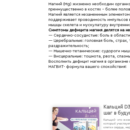
Магний (Mg) жизненно необходим организ
преимущественно в костях – более полов
Магний является незаменимым элементом
поддерживает проводимость импульсов в
мышцы скелета и мускулатуру внутренни
Симптомы дефицита магния делятся на не
— Сердечно-сосудистые: боль в области 
— Церебральные: головная боль, страх, 
раздражительность;
— Мышечно-тетанические: судороги мышц,
— Висцеральные: тошнота, рвота, спазмы
Восполнить дефицит магния в организме
МАГВИТ- формула вашего спокойствия!
Кальций D3
шаг в буд
Кальций- это жиз
который участвуе
клетки сердца, не