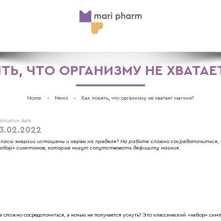
ТЬ, ЧТО ОРГАНИЗМУ НЕ ХВАТАЕ
Home
News
Как понять, что организму не хватает магния?
blication date
3.02.2022
пасы энергии истощены и нервы на пределе? На работе сложно сосредоточиться, 
абор» симптомов, которые могут сопутствовать дефициту магния.
е сложно сосредоточиться, а ночью не получается уснуть? Это классический «набор» си