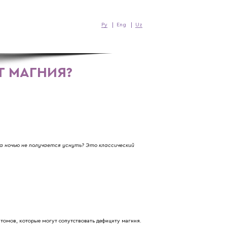
Ру
Eng
Uz
Т МАГНИЯ?
а ночью не получается уснуть? Это классический
мптомов, которые могут сопутствовать дефициту магния.