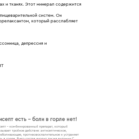
ах и тканях. Этот минерал содержится
 пищеварительной систем. Он
иорелаксантом, который расслабляет
ссонница, депрессия и
ИТ
исепт есть - боли в горле нет!
септ – комбинированный препарат, который
азывает тройное действие: антисептическое,
езболивающее, противовоспалительное и устраняет
ль в горле. В его состав входит также витамин С,