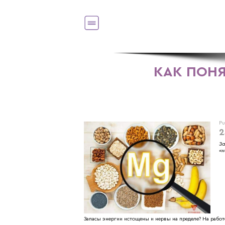
КАК ПОНЯ
Pu
2
За
«н
Запасы энергии истощены и нервы на пределе? На работ