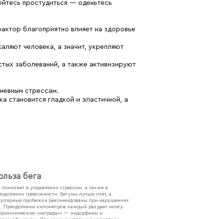
бойтесь простудиться — оденьтесь
фактор благоприятно влияет на здоровье
аляют человека, а значит, укрепляют
тых заболеваний, а также активизируют
дневным стрессам.
а становится гладкой и эластичной, а
ольза бега
г помогает в управлении стрессом, а также в
еодолении тревожности. Бегуны лучше спят, а
гулярные пробежки рекомендованы при нарушениях
а. Преодоление километров каждый раз дает мозгу
йрохимические «награды» — эндорфины и