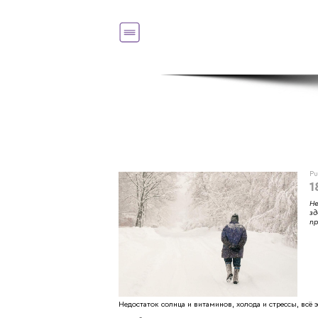
Pu
1
Не
зд
пр
Недостаток солнца и витаминов, холода и стрессы, всё