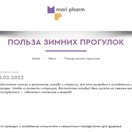
ПОЛЬЗА ЗИМНИХ ПРОГУЛОК
Home
News
Польза зимних прогулок
blication date
8.02.2022
достаток солнца и витаминов, холода и стрессы, всё это приводит к ослаблению
оровья. Чтобы исправить ситуацию, достаточно каждый день гулять на свежем возд
остудиться — оденьтесь потеплее и вперёд!
 это приводит к ослаблению иммунитета и неприятным последствиям для здоровья.