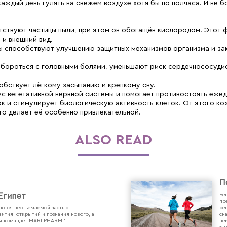
аждый день гулять на свежем воздухе хотя бы по полчаса. И не 
утствуют частицы пыли, при этом он обогащён кислородом. Этот 
 и внешний вид.
ы способствуют улучшению защитных механизмов организма и зак
 бороться с головными болями, уменьшают риск сердечнососудис
собствует лёгкому засыпанию и крепкому сну.
ус вегетативной нервной системы и помогает противостоять еже
к и стимулирует биологическую активность клеток. От этого кож
то делает её особенно привлекательной.
ALSO READ
П
Египет
Бе
пр
ются неотъемлемой частью
ре
ития, открытий и познания нового, а
сн
ы команде “MARI PHARM’’!
не