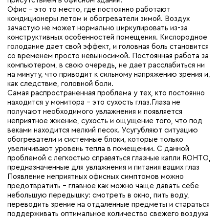
присутствием в офисном здании.
Офис – это то место, где постоянно работают
кондиционеры летом и обогреватели зимой. Воздух
зачастую не может нормально циркулировать из-за
конструктивных особенностей помещения. Кислородное
голодание дает свой эффект, и головная боль становится
со временем просто невыносимой. Постоянная работа за
компьютером, в свою очередь, не дает расслабиться ни
на минуту, что приводит к сильному напряжению зрения и,
как следствие, головной боли.
Самая распространенная проблема у тех, кто постоянно
находится у монитора – это сухость глаз.Глаза не
получают необходимого увлажнения и появляется
неприятное жжение, сухость и ощущение того, что под
веками находится мелкий песок. Усугубляют ситуацию
обогреватели и системные блоки, которые только
увеличивают уровень тепла в помещении. С данной
проблемой с легкостью справяться глазные капли ROHTO,
предназначенные для увлажнения и питания ваших глаз
Появление неприятных офисных симптомов можно
предотвратить – главное как можно чаще давать себе
небольшую передышку: смотреть в окно, пить воду,
переводить зрение на отдаленные предметы и стараться
поддерживать оптимальное количество свежего воздуха